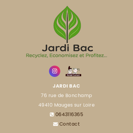
JARDI BAC
76 rue de Bonchamp
49410
Mauges sur Loire
0643116365
Contact