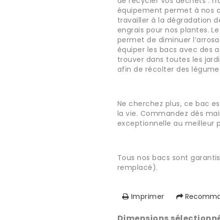
de recycler vos déchets : fr
équipement permet à nos ami
travailler à la dégradation 
engrais pour nos plantes. L
permet de diminuer l’arrosa
équiper les bacs avec des 
trouver dans toutes les jard
afin de récolter des légum
Ne cherchez plus, ce bac est
la vie. Commandez dès main
exceptionnelle au meilleur pr
Tous nos bacs sont garanti
remplacé).
Imprimer
Recomman
Dimensions sélectionn