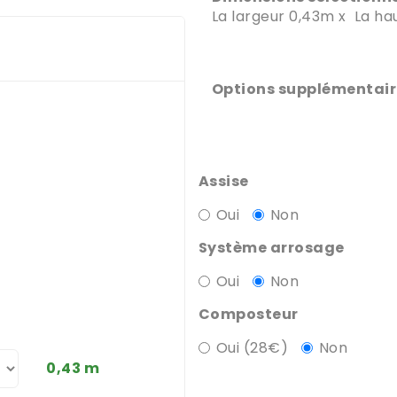
La largeur 0,43m x La h
Options supplémentair
Assise
Oui
Non
Système arrosage
Oui
Non
Composteur
Oui (28€)
Non
0,43 m